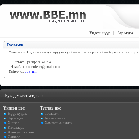
Үндсэн нүүр
Зар мэдээ
Тусламж
Уучлаарай. Одоогоор мэдээ оруулаагүй байна. Та доорх холбоо барих хэсгээс хэрэг
Утас:
+(976)-99141394
И-мэйл:
bolderdene@gmail.com
Yahoo id:
bbe_mn
Бусад мэдээ мэдээлэл
Үндсэн цэс
Туслах цэс
Нүүр хуудас
Тусламж
Зар мэдээ
Баннер тавих
Хичээл
Хамтарч ажиллах
Календарь
Хувьцааны ханш
Сонжоо