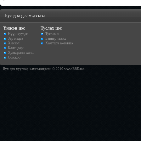
Бусад мэдээ мэдээлэл
Үндсэн цэс
Туслах цэс
Нүүр хуудас
Тусламж
Зар мэдээ
Баннер тавих
Хичээл
Хамтарч ажиллах
Календарь
Хувьцааны ханш
Сонжоо
Бүх эрх хуулиар хамгаалагдсан © 2010 www.BBE.mn