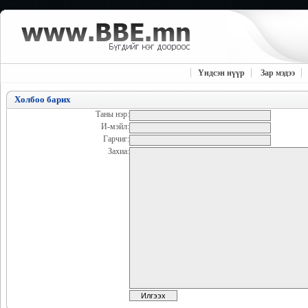
Үндсэн нүүр
Зар мэдээ
Холбоо барих
Таны нэр
:
И-мэйл
:
Гарчиг
:
Захиа
: